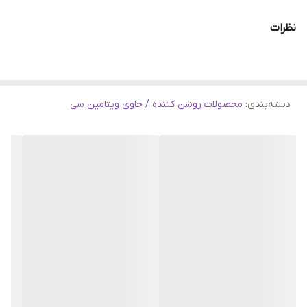
سرم پوست ویتامین سی گارنیر GARNIER حجم ۳۰ میلی لیتر
نظرات
GARNIER LIGHT COMPLETE WHITE SPEED | VITAMIN C
BOOSTER SERUM
سرم ویتامین سی گارنیه جذب بالایی دارد که با جذب سریع برای
دسته‌بندی
:
محصولات روشن کننده / حاوی ویتامین سی
روشن کردن لکه های تیره عمل می کند. بعد از مصرف مداوم بعد از
سه روز پوست روشن تر ، صاف تر و لکه ها محو می شود .همچنین
این سرم دارای تاییدیه پزشکی است و برای انواع پوست مناسب
است .