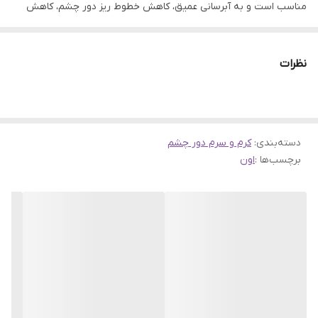
مناسب است و به آبرسانی عمیق، کاهش خطوط ریز دور چشم، کاهش
پف و تیرگی زیر چشم و روشن شدن پوست اطراف چشم کمک
می‌کند. همچنین بافت سبکی دارد و به سرعت جذب می‌شود و فاقد عطر
نظرات
و ترکیبات مضر است.
ویژگی‌های کلیدی این کرم عبارتند از:
ضد چروک و سفت کننده:
دسته‌بندی
:
کرم و سرم دور چشم
به کاهش و پیشگیری از ایجاد چین و چروک در ناحیه دور چشم کمک
برچسب‌ها :
اون
می‌کند.
آبرسان قوی:
حاوی هیالورونیک اسید برای آبرسانی عمیق پوست و جلوگیری از
خشکی.
کاهش تیرگی و پف:
فرمولاسیون تسکین‌دهنده این کرم به کاهش پف و تیرگی زیر چشم
کمک می‌کند.