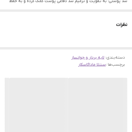
سد پوستی: به تقویت و ترمیم سد دفاعی پوست کمک کرده و به حفظ
تعادل پوست میپردازد. • مرطوب کننده: به هیدراته کردن پوست کمک
کرده و باعث نرمی و لطافت آن میشود. • مناسب برای انواع پوست: این
نظرات
محصول برای همه انواع پوست مناسب است، اما به ویژه برای پوستهای
حساس و چرب توصیه می شود. کیت آمپول ماداگاسکار سنتلا اسکین
1004 شامل چه محصولاتی است؟ • آمپول سنتلا : آمپول اصلی که حاوی
دسته‌بندی
:
لایه بردار و جوانساز
عصاره گیاه سنتلا آسیاتیکا است و به تسکین و بازسازی تعادل پوست
برچسب‌ها :
سنتلا ماداگاسکار
کمک می کند. • روشن کننده تون پوست : آمپولی که به روشن کردن
تون پوست و کاهش لکه های تیره کمک میکند. • آمپول جمع کننده
منافذ: آمپولی که به کوچک کردن منافذ و تازگی پوست کمک می کند •
آمپول چای سبز: آمپولی که حاوی ترکیباتی برای تسکین دهندگی و کاهش
التهاب پوست است. این کیت به ویژه برای کسانی که به دنبال محصولات
متنوع برای مراقبت از پوست خود هستند و میخواهند از فواید متعدد
عصاره سنتلا آسیاتیکا بهرهمند شوند، مناسب است. هر یک از این