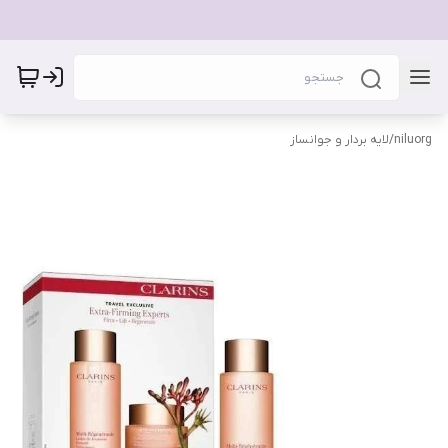
niluorg
/
لایه بردار و جوانساز