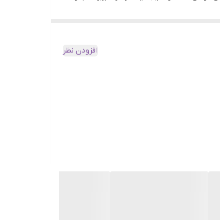
 به حفظ این رطوبت در ریشه ی مو کمک می کند.
ز انجام می دهد و موها را تمیز ، مغذی و ابریشمی
افزودن نظر