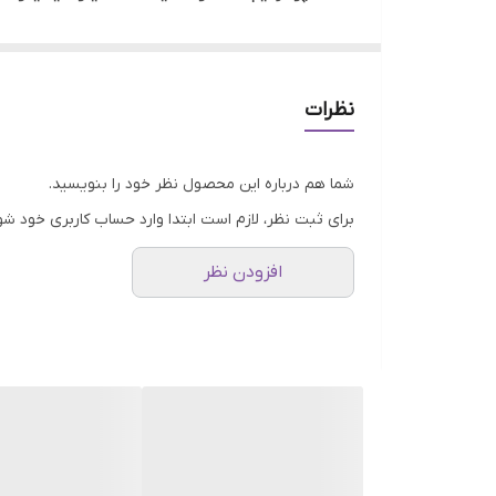
هوا، رنگ، دکلره و… کمک می کند. شامپو فینو شیسی
شامپو تغذیه کننده فینو علاوه بر ترمیم آسیب های م
می کند.
نظرات
ویژگی های شامپو ترمیم کننده و تغذیه کننده Fino شیسیدو
ترمیم و بازسازی موهای آسیب دیده
شما هم درباره این محصول نظر خود را بنویسید.
محافظت از مو در برابر تغییرات آب و هوایی و ا
برای ثبت نظر، لازم است ابتدا وارد حساب کاربری خود شو
آبرسانی و حفظ طولانی مدت رطوبت در موها
افزودن نظر
رفع خشکی موها، وز و موخوره
ایجاد ظاهری سالم، براق و درخشان
حاوی ویتامین E برای حفاظت بیشتر از ساقه و ریشه مو
تغذیه کننده و تقویت کننده فولیکول های مو
فاقد حس سنگینی و چربی بعد از استفاده
حاوی هیالورونیک اسید و گلیسیرین
مناسب انواع مو بخصوص موهای خشک و آسیب د