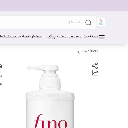
دسته‌بندی محصولات
خانه
پیگیری سفارش
همه محصولات
تما
niluorg
/
شامپو
شا
دس
بر