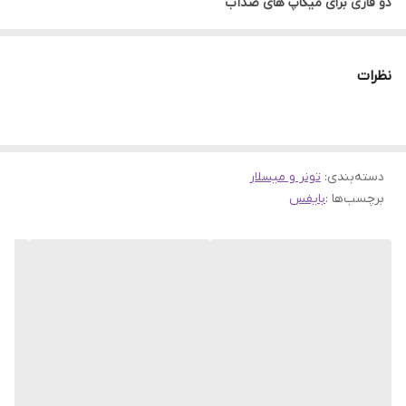
دو فازی برای میکاپ های ضدآب
میسلار واتر دوفاز BYPHASSE پاک کننده آرایش ضدآب سرسخت ترین
آرایش ها (حتی ضد آب) را به آرامی پاک می کند و صورت، چشم ها و لب
نظرات
ها را نرم می کند.
شرح
محلول میسلار دوفازی ضد آب BYPHASSE یک آب پاک کننده است که
دسته‌بندی
:
تونر و میسلار
قدرت میسل ها (ذرات کوچک سورفکتانت) و روغن را ترکیب می کند و با
برچسب‌ها :
بایفس
آن بدون فشار و آسیب ذرات میکاپ را از روی پوست برمیدارد.
فواید
– مناسب برای انواع پوست حتی حساس ترین ها.
– تحمل تحت کنترل آزمایشات پوستی و چشمی تست شده است.
بنابراین بدون ترس از ایجاد واکنش آلرژیک، قرمزی یا جوش از آن
استفاده کنید.
– سایز بزرگ 500 میلی لیتری شما را برای مدت ها از خرید میسلار واتر