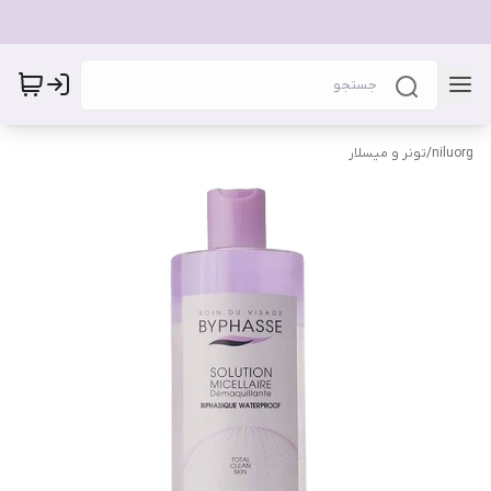
niluorg
/
تونر و میسلار