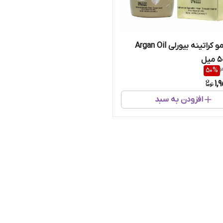
ماسک مو کراتینه بیورلی Argan Oil
50
%
3
1,
افزودن به سبد