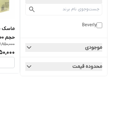
Beverly
حجم 500 میل
,950,000
موجودی
950,000
محدوده قیمت