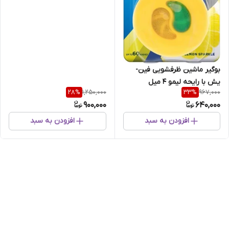
بوگیر ماشین ظرفشویی فین-
یش با رایحه لیمو 4 میل
1,250,000
967,000
28
%
33
%
900,000
640,000
افزودن به سبد
افزودن به سبد