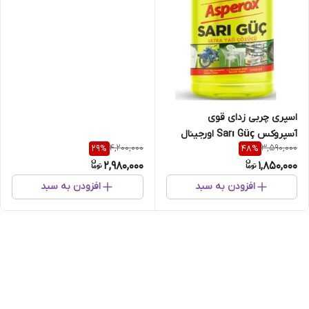
آبی 1000 میل
اسپری چربی زدای قوی
آسپروکس Sarı Güç اورجینال
4,200,000
3,590,000
29
%
48
%
حجم 1000میل
2,980,000
1,850,000
افزودن به سبد
افزودن به سبد