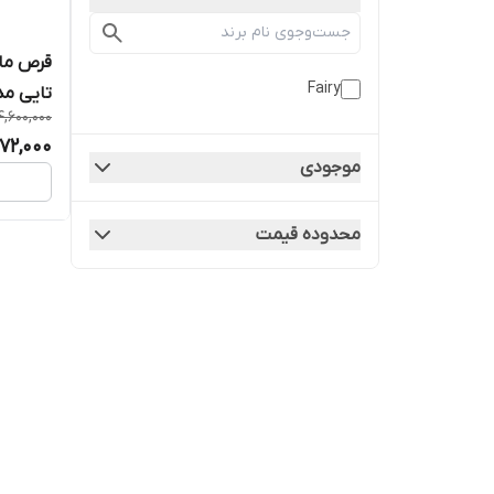
Fairy
تایی مد
4,600,000
72,000
موجودی
محدوده قیمت