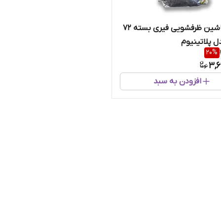
قرص ماشین ظرفشویی فیری بسته ۷۲
ل پلاتینیوم
20
%
3,6
افزودن به سبد