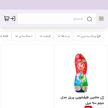
پربازدیدترین
برندها
قیمت
دسته‌بندی
فقط م
ژل ماشین ظرفشویی پریل مدل
حجم 900 میل