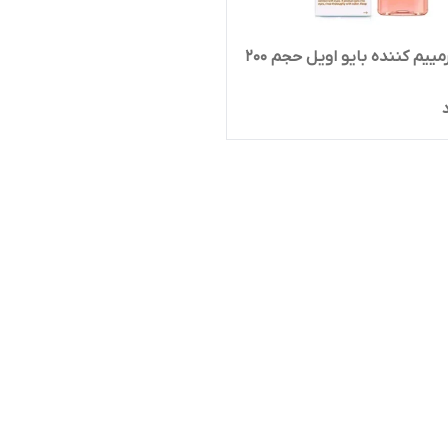
روغن ترمییم کننده بایو اویل حجم ۲۰۰