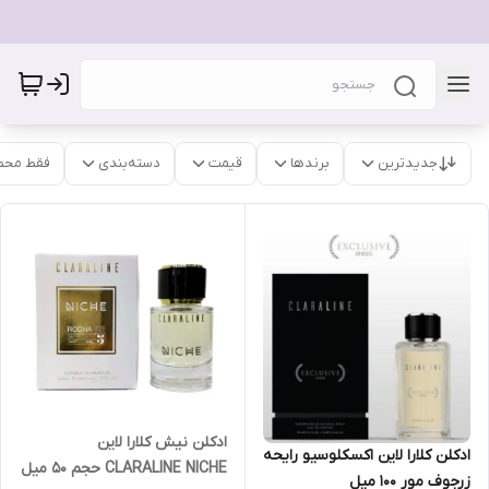
جدیدترین
برندها
قیمت
دسته‌بندی
فقط محص
ادکلن نیش کلارا لاین
ادکلن کلارا لاین اکسکلوسیو رایحه
CLARALINE NICHE حجم 50 میل
زرجوف مور 100 میل