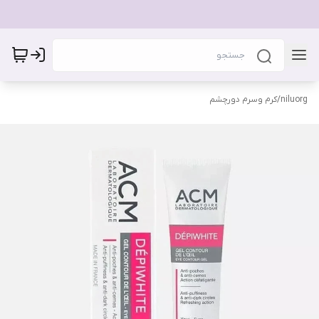
niluorg
/
کرم وسرم دورچشم