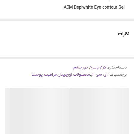
ACM Depiwhite Eye contour Gel
ژل دورچشم ضد پف و تیرگی دپی وایت ای سی ام Acm
نظرات
Depiwhite Eye Gel با ترکیبات موثر خود و با افزایش گردش خون
مویرگی به رفع سیاهی و پف دور چشم کمک می کند.ژل دپی وایت
ضد پف و تیرگی دور چشم ای سی ام درمان کننده تیرگی و پف دور
چشم است.
دسته‌بندی
:
کرم وسرم دورچشم
برچسب‌ها :
ای سی ام
،
محصولات اورجینال
،
مراقبت پوست
ژل دورچشم ضد پف و تیرگی دپی وایت ای سی ام حاوی آنتی
اکسیدان قوی به همراه ترکیبات گیاهی است که با کند کردن روند
تولید ملانین به محو شدن حلقه های تیره دور چشم کمک می کند
و ترکیبی موثر برای از بین بردن پف دور چشم می باشد.
• روشن کردن تیرگی دور چشم و احیای پوست اطراف چشم
• از بین برنده کک و مک و سیاهی دور چشم