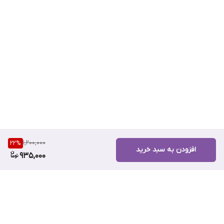
1,200,000
22
%
افزودن به سبد خرید
935,000