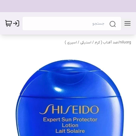
niluorg
/
ضد آفتاب ( کرم / استیکی / اسپری )