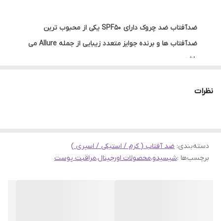
ضدآفتاب ضد چروک دارای SPF50 یکی از محبوب ترین
ضدآفتاب ها و برنده جوایز متعدد زیبایی از جمله Allure می
باشد.
این محصول حاوی هیالورونیک اسید بوده و با آبرسانی پوست،
نظرات
از آن در برابر خشکی و آفتاب محافظت می نماید. این
ضدآفتاب برای انواع پوست اعم از بانوان و آقایان مناسب
بوده و پوست را به طور یکنواخت می پوشاند.
ضدآفتاب با SPF50 به آسانی روی پوست پخش و ترکیب
دسته‌بندی
:
ضد آفتاب ( کرم / استیکی / اسپری )
شده و آن را مرطوب می نماید. این محصول خاصیت روشن
برچسب‌ها :
شیسیدو
،
محصولات اورجینال
،
مراقبت پوست
کننده دارد. در فرمولاسیون آن نیز از اکسی بنزون و
اوکتینوکسات استفاده نشده است.
این محصول از بین حدود 5 هزار مصرف کننده و ثبت کننده
رای، توانسته نمره 4.5 از 5 را برای خود به ثبت برساند.