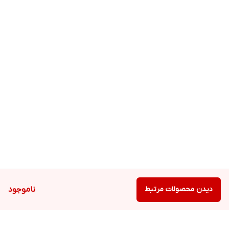
پوست
• مرطوب کننده و روشن کننده پوست
• فاقد اکسی بنزون و اوکتینوکسات
• قابل استفاده برای بانوان و آقایان
• مناسب برای انواع پوست
دیدن محصولات مرتبط
ناموجود