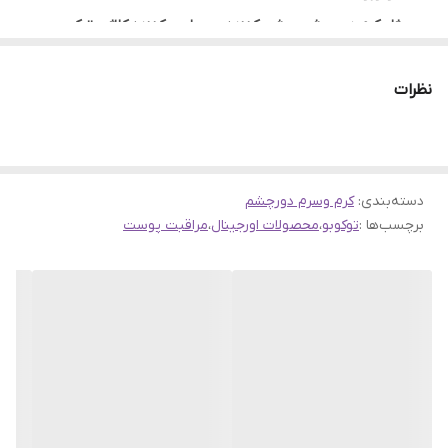
ژل کرم دور چشم روشن کننده و مرطوب کننده کلاژن توکوبو
پوست دور چشم را روشن و شفاف کرده و به کاهش علائم
نظرات
پیری کمک می‌کند. این محصول با فرمول چند کاره خود
حلقه‌های تیره، پف و خطوط ریز را بهبود می‌بخشد.
فرمولاسیون این محصول گیاهی بوده و حاوی 81% آب گل
دسته‌بندی
:
کرم وسرم دورچشم
اسطوخودوس، کلاژن گیاهی و دی پانتنول است که خطوط ریز
برچسب‌ها :
توکوبو
،
محصولات اورجینال
،
مراقبت پوست
اطراف چشم را صاف کرده، خاصیت ارتجاعی آن را افزایش
می‌دهد و رطوبت پوست را حفظ می‌کنند.
از طرفی با رتینول ملایم غنی شده که بدون تحریک پوست
حساس، آن را احیا و سفت می‌کند. بافت ژلی و نرم این دور
چشم نیز به سرعت جذب پوست می‌شود و موجب بروز حس
سنگینی و چسبندگی نمی‌شود.