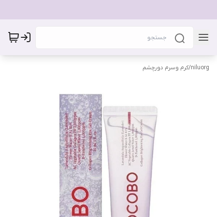
niluorg
/
کرم وسرم دورچشم