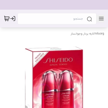
niluorg
/
لایه بردار وجوانساز