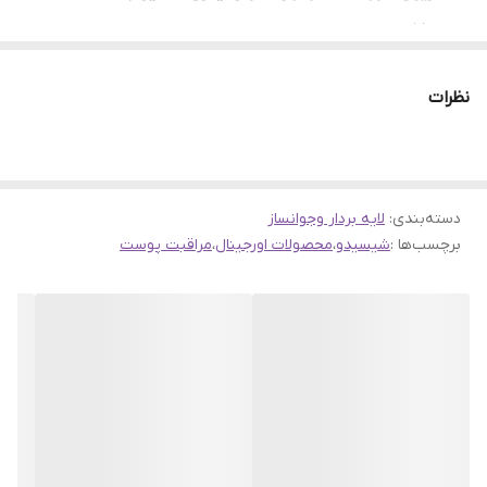
عددی:
کسب 200 جایزه زیبایی در سطح جهانی
نظرات
یک عدد فروش در هر 6.8 ثانیه
برخوردار از فناوری ImuGeneration
غنی شده با عصاره های ریشه عنبیه و سرشار از قارچ انتی
اکسیدان
دسته‌بندی
:
لایه بردار وجوانساز
ترمیم کننده و بازسازی 28 درصدی پوست در یک هفته
برچسب‌ها :
شیسیدو
،
محصولات اورجینال
،
مراقبت پوست
لیفت کننده و ضد چروک بسیار قدرتمند پوست
ترمیم، کاهش و رفع لک های پوست
تنظیم سایز کاملا منظم منافذ پوست
دارای عصاره گیاهی Reishi Mushroom و Iris Root
متعادل کننده چربی و ماندگاری 24 ساعته
برخوردار از رایحه تسکین دهنده ImuCalm Compound
آزمایش و تایید شده توسط متخصص پوست