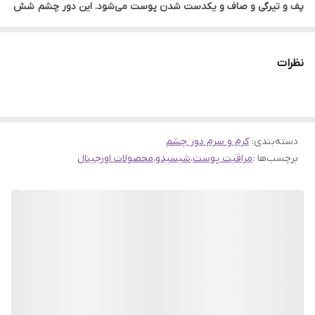
پف و تیرگی و صاف و یکدست شدن پوست می‌شود. این دور چشم شش
نوع چین و چروک چشم از جمله پنجه کلاغی، چین خوردگی گوشه چشم،
چین و چروک زیر چشم، پف زیر چشم و چین و چروک‌های ناشی از استرس
نظرات
بین ابروها را بهبود بخشیده و پوستی شاداب و درخشنده را به ارمغان
می‌آورد. دور چشم شیسیدو بنفیانس رطوبت پوست را تا 48 ساعت در
پوست حفظ کرده و از پوست در برابر عواملی چون خستگی ناشی از کمبود
دسته‌بندی
:
کرم و سرم دور چشم
خواب، آلودگی، عوامل محیطی و بروز علائم پیری محافظت می‌کند.
برچسب‌ها :
مراقبت پوست
،
شیسیدو
،
محصولات اورجینال