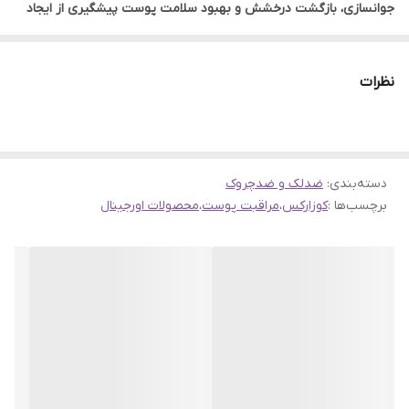
جوانسازی، بازگشت درخشش و بهبود سلامت پوست پیشگیری از ایجاد
چین و چروک، کاهش و رفع خطوط ریز و کم عمق حاوی 0.3 رتینول خالص
با خاصیت افزایش خاصیت ارتجاعی پوست جلوگیری از ایجاد تحریک،
نظرات
سوزش و قرمزی پوست با ترکیب پنتنول کمک به یکدست شدن بافت و
رنگ پوست و کاهش سایز منافذ مناسب استفاده در روتین شب برای
سنین 25 سال به بالا بافت کرمی ولی سبک با جذب راحت بدون حس
دسته‌بندی
:
ضدلک و ضدچروک
سنگینی کمک به کاهش و متعادل سازی ترشح چربی پوست
برچسب‌ها :
کوزارکس
،
مراقبت پوست
،
محصولات اورجینال
فرمولاسیونی با ترکیبات ضد التهاب و حساسیت کمک به ترمیم و احیا
بافت پوست فاقد ترکیبات کومدونزا
مقدار:1 عددی
ابعاد:20 میل
توضیحات:حجم محصول: 20 میلی لیتر ساخت کشور: کره جنوبی فاقد:
ترکیبات کومدونزا مناسب: انواع پوست حاوی: 0.3 رتینول خالص
پیشگیری: از ایجاد چین و چروک بافت: کرمی ولی سبک با جذب راحت