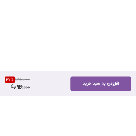
1,750,000
47
%
افزودن به سبد خرید
916,000