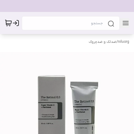
niluorg
/
ضدلک و ضدچروک