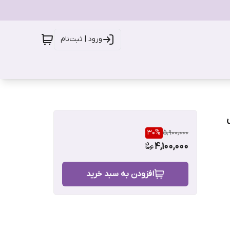
ورود | ثبت‌نام
جم75 میل
30
%
5,900,000
4,100,000
افزودن به سبد خرید