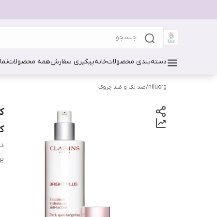
دسته‌بندی محصولات
خانه
پیگیری سفارش
همه محصولات
تما
niluorg
/
ضد لک و ضد چروک
ک
دس
بر