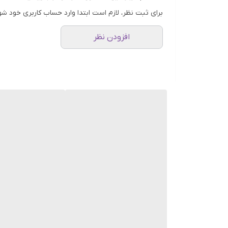
عصاره میوه زردآلو: به پوست حس آرامش و سبکی م
برای ثبت نظر، لازم است ابتدا وارد حساب کاربری خود شو
عصاره گیاه لیدیز منتل (مانتو زنانه): باعث روشن
افزودن نظر
عصاره آسرولا: عصاره دانه میوه آسرولا پوست را دو 
مشتقات ویتامین سی: برای روشن کردن و کاهش لک