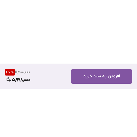
– رطوبت‌رسانی عمیق‌
– بازسازی و تغذیه پوست
– کاهش چین و چروک‌
مناسب برای
بانوان و آقایان
کشور تولیدکننده
فرانسه
11,500,000
47
%
افزودن به سبد خرید
5,998,000